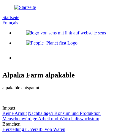
Direkt
zum
Startseite
Inhalt
Français
Hauptnavigation
Image
Image
Alpaka Farm alpakable
Slogan
alpakable entspannt
Logo
Impact
Keine Armut
Nachhaltige/r Konsum und Produktion
Menschenwürdige Arbeit und Wirtschaftswachstum
Branchen
Herstellung u. Verarb. von Waren