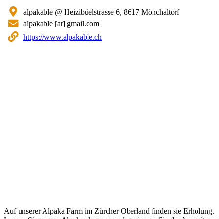
Ort
alpakable
@ Heizibüelstrasse 6, 8617 Mönchaltorf
E-
alpakable
[at]
gmail.com
Mail-
Webseite
https://www.alpakable.ch
Adresse
Zusammenfassung
Auf unserer Alpaka Farm im Zürcher Oberland finden sie Erholung.