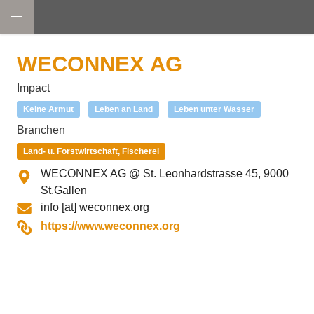
Direkt
zum
WECONNEX AG
Inhalt
Logo
Impact
Keine Armut
Leben an Land
Leben unter Wasser
Branchen
Land- u. Forstwirtschaft, Fischerei
Ort
WECONNEX AG
@ St. Leonhardstrasse 45, 9000
St.Gallen
E-
info
[at]
weconnex.org
Mail-
Webseite
https://www.weconnex.org
Adresse