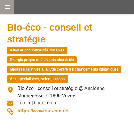
Aller
au
Bio-éco · conseil et
contenu
principal
stratégie
Logo
Villes et communautés durables
Energie propre et d'un coût abordable
Mesures relatives à la lutte contre les changements climatiques
Act. spécialisées, scient. / techn.
Emplacement
Bio-éco · conseil et stratégie
@ Ancienne-
Monneresse 7, 1800 Vevey
Courriel
info
[at]
bio-eco.ch
Website
https://www.bio-eco.ch